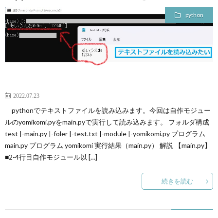
python
2022.07.23
pythonでテキストファイルを読み込みます。今回は自作モジュー
ルのyomikomi.pyをmain.pyで実行して読み込みます。 フォルダ構成
test |-main.py |-foler |-test.txt |-module |-yomikomi.py プログラム
main.py プログラム yomikomi 実行結果（main.py） 解説 【main.py】
■2-4行目自作モジュール以 […]
続きを読む